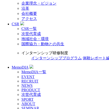
企業理念・ビジョン
沿革
会社概要
アクセス
CSR
CSR一覧
次世代育成
地域社会・環境
国際協力・動物との共生
インターンシップ研修制度
インターンシップブログラム
体験レポート
MemoDIA
MemoDIA一覧
EVENT
RECRUIT
NEWS
PRODUCT
次世代育成
SPORT
ABOUT
SEMINAR